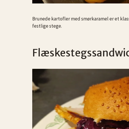
Brunede kartofler med smørkaramel er et klassi
festlige stege.
Flæskestegssandwi