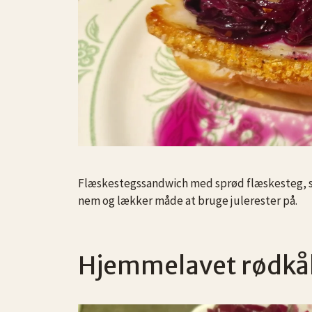
Flæskestegssandwich med sprød flæskesteg, sø
nem og lækker måde at bruge julerester på.
Hjemmelavet rødkå