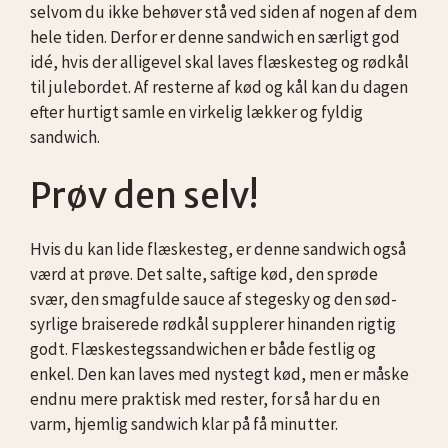
selvom du ikke behøver stå ved siden af nogen af dem
hele tiden. Derfor er denne sandwich en særligt god
idé, hvis der alligevel skal laves flæskesteg og rødkål
til julebordet. Af resterne af kød og kål kan du dagen
efter hurtigt samle en virkelig lækker og fyldig
sandwich.
Prøv den selv!
Hvis du kan lide flæskesteg, er denne sandwich også
værd at prøve. Det salte, saftige kød, den sprøde
svær, den smagfulde sauce af stegesky og den sød-
syrlige braiserede rødkål supplerer hinanden rigtig
godt. Flæskestegssandwichen er både festlig og
enkel. Den kan laves med nystegt kød, men er måske
endnu mere praktisk med rester, for så har du en
varm, hjemlig sandwich klar på få minutter.