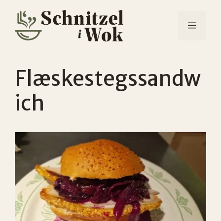
Hop
til
MENU
indhold
Flæskestegssandw
ich