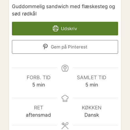
Guddommelig sandwich med flæskesteg og
sød rødkål
Udskriv
Gem på Pinterest
FORB. TID
SAMLET TID
minutter
minutter
5
min
5
min
RET
KØKKEN
aftensmad
Dansk