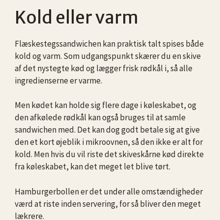
Kold eller varm
Flæskestegssandwichen kan praktisk talt spises både
kold og varm. Som udgangspunkt skærer du en skive
af det nystegte kød og lægger frisk rødkål i, så alle
ingredienserne er varme.
Men kødet kan holde sig flere dage i køleskabet, og
den afkølede rødkål kan også bruges til at samle
sandwichen med. Det kan dog godt betale sig at give
den et kort øjeblik i mikroovnen, så den ikke er alt for
kold. Men hvis du vil riste det skiveskårne kød direkte
fra køleskabet, kan det meget let blive tørt.
Hamburgerbollen er det under alle omstændigheder
værd at riste inden servering, for så bliver den meget
lækrere.