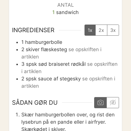
ANTAL
1
sandwich
INGREDIENSER
1x
2x
3x
1
hamburgerbolle
2
skiver
flæskesteg
se opskriften i
artiklen
3
spsk
sød braiseret rødkål
se opskriften
i artiklen
2
spsk
sauce af stegesky
se opskriften i
artiklen
SÅDAN GØR DU
Skær hamburgerbollen over, og rist den
lysebrun på en pande eller i airfryer.
Skærkødet i skiver.