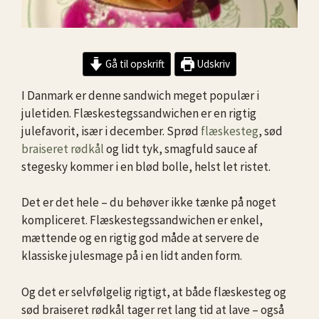
Gå til opskrift
Udskriv
I Danmark er denne sandwich meget populær i
juletiden. Flæskestegssandwichen er en rigtig
julefavorit, især i december. Sprød
flæskesteg
, sød
braiseret rødkål
og lidt tyk, smagfuld sauce af
stegesky kommer i en blød bolle, helst let ristet.
Det er det hele – du behøver ikke tænke på noget
kompliceret. Flæskestegssandwichen er enkel,
mættende og en rigtig god måde at servere de
klassiske julesmage på i en lidt anden form.
Og det er selvfølgelig rigtigt, at både flæskesteg og
sød braiseret rødkål tager ret lang tid at lave – også