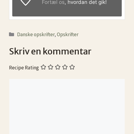
Fortæl os
, hvordan det gik!
Kategorier
Danske opskrifter
,
Opskrifter
Skriv en kommentar
Recipe Rating
Kommentar