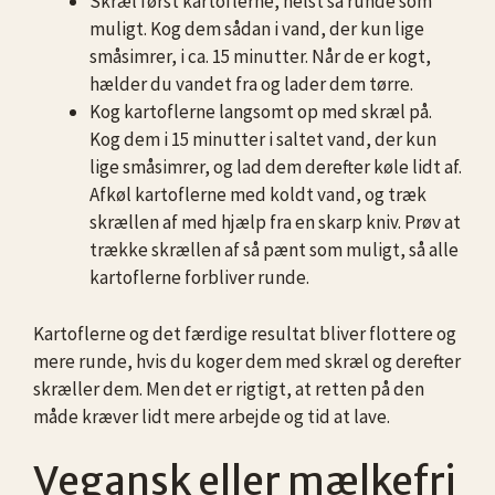
Skræl først kartoflerne, helst så runde som
muligt. Kog dem sådan i vand, der kun lige
småsimrer, i ca. 15 minutter. Når de er kogt,
hælder du vandet fra og lader dem tørre.
Kog kartoflerne langsomt op med skræl på.
Kog dem i 15 minutter i saltet vand, der kun
lige småsimrer, og lad dem derefter køle lidt af.
Afkøl kartoflerne med koldt vand, og træk
skrællen af med hjælp fra en skarp kniv. Prøv at
trække skrællen af så pænt som muligt, så alle
kartoflerne forbliver runde.
Kartoflerne og det færdige resultat bliver flottere og
mere runde, hvis du koger dem med skræl og derefter
skræller dem. Men det er rigtigt, at retten på den
måde kræver lidt mere arbejde og tid at lave.
Vegansk eller mælkefri