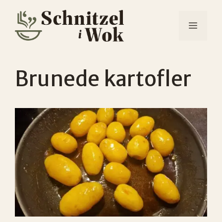
Hop
til
MENU
indhold
Brunede kartofler