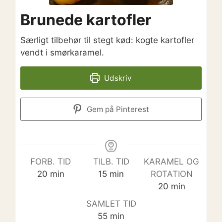
Brunede kartofler
Særligt tilbehør til stegt kød: kogte kartofler
vendt i smørkaramel.
Udskriv
Gem på Pinterest
FORB. TID
TILB. TID
KARAMEL OG
minutter
minutter
20
min
15
min
ROTATION
minutter
20
min
SAMLET TID
minutter
55
min