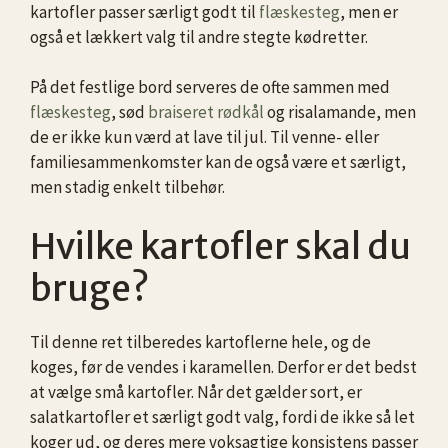
kartofler passer særligt godt til
flæskesteg
, men er
også et lækkert valg til andre stegte kødretter.
På det festlige bord serveres de ofte sammen med
flæskesteg
, sød
braiseret rødkål
og risalamande, men
de er ikke kun værd at lave til jul. Til venne- eller
familiesammenkomster kan de også være et særligt,
men stadig enkelt tilbehør.
Hvilke kartofler skal du
bruge?
Til denne ret tilberedes kartoflerne hele, og de
koges, før de vendes i karamellen. Derfor er det bedst
at vælge små kartofler. Når det gælder sort, er
salatkartofler et særligt godt valg, fordi de ikke så let
koger ud, og deres mere voksagtige konsistens passer