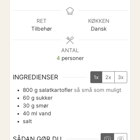
RET
KØKKEN
Tilbehør
Dansk
ANTAL
4
personer
INGREDIENSER
1x
2x
3x
800
g
salatkartofler
så små som muligt
60
g
sukker
30
g
smør
40
ml
vand
salt
SÅDAN GØR DU